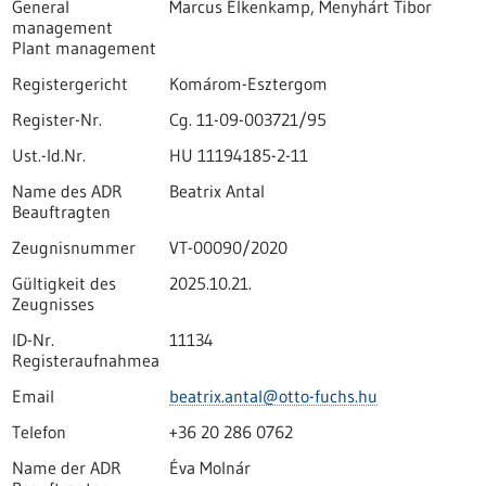
General
Marcus Elkenkamp, Menyhárt Tibor
management
Plant management
Registergericht
Komárom-Esztergom
Register-Nr.
Cg. 11-09-003721/95
Ust.-Id.Nr.
HU 11194185-2-11
Name des ADR
Beatrix Antal
Beauftragten
Zeugnisnummer
VT-00090/2020
Gültigkeit des
2025.10.21.
Zeugnisses
ID-Nr.
11134
Registeraufnahmea
Email
beatrix.antal@otto-fuchs.hu
Telefon
+36 20 286 0762
Name der ADR
Éva Molnár