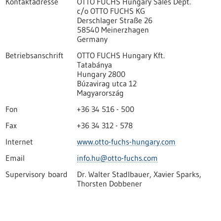
Kontaktadresse
OTTO FUCHS Hungary Sales Dept.
c/o OTTO FUCHS KG
Derschlager Straße 26
58540 Meinerzhagen
Germany
Betriebsanschrift
OTTO FUCHS Hungary Kft.
Tatabánya
Hungary 2800
Búzavirag utca 12
Magyarország
Fon
+36 34 516 - 500
Fax
+36 34 312 - 578
Internet
www.otto-fuchs-hungary.com
Email
info.hu@otto-fuchs.com
Supervisory board
Dr. Walter Stadlbauer, Xavier Sparks,
Thorsten Dobbener