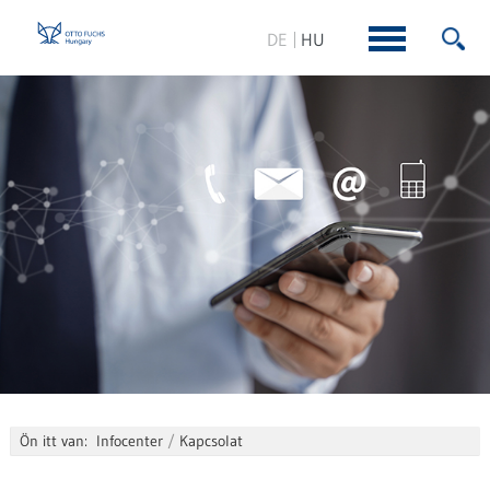
DE
HU
Show
Show 
menu
Ön itt van:
Infocenter
Kapcsolat