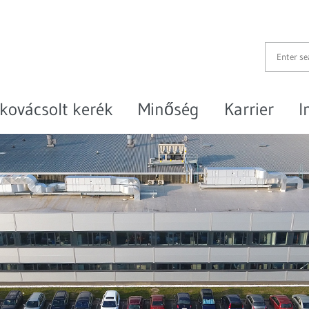
kovácsolt kerék
Minőség
Karrier
I