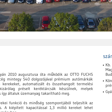
szá
Kb.
Mag
nyán 2010 augusztusa óta működik az OTTO FUCHS
Bud
A cég mintegy 540 dolgozójával prémium autómárkák
Kön
kerekeket, automatizált és összehangolt termelési
pré
kizárólag préselt keréktárcsák készülnek, melyek
Gyá
 így általuk üzemanyag takarítható meg.
kei funkció és minőség szempontjából teljesítik az
. A kiépített kapacitással 1,3 millió kereket lehet