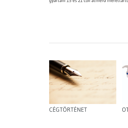
gyártani 15 és 21 coll átmérő mérettar
CÉGTÖRTÉNET
O