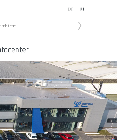
DE
HU
Start search ...
nfocenter