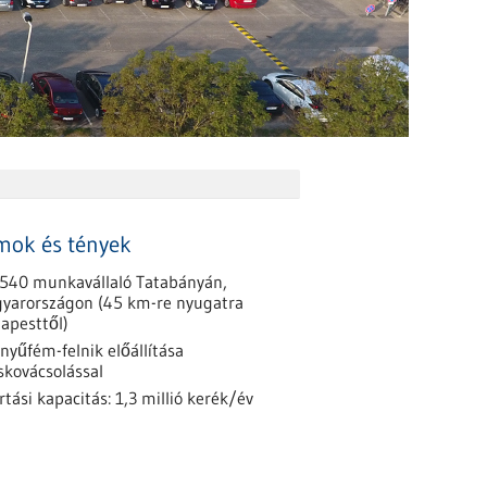
mok és tények
 540 munkavállaló Tatabányán,
yarországon (45 km-re nyugatra
apesttől)
nyűfém-felnik előállítása
skovácsolással
rtási kapacitás: 1,3 millió kerék/év