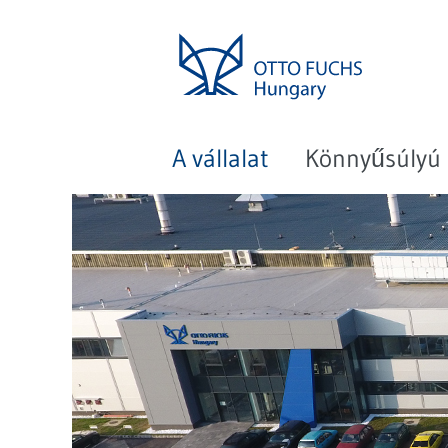
A vállalat
Könnyűsúlyú 