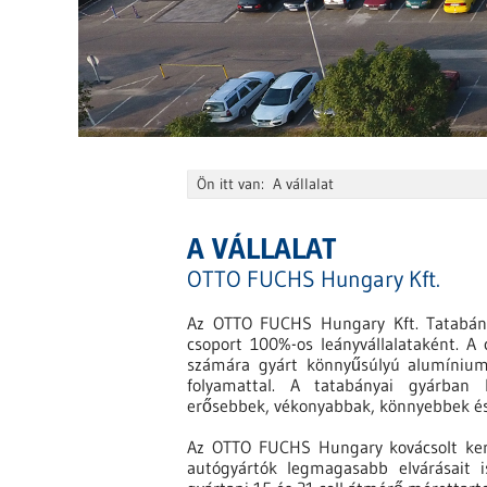
Ön itt van:
A vállalat
A VÁLLALAT
:
OTTO FUCHS Hungary Kft.
Az OTTO FUCHS Hungary Kft. Tatabá
csoport 100%-os leányvállalataként. 
számára gyárt könnyűsúlyú alumínium 
folyamattal. A tatabányai gyárban 
erősebbek, vékonyabbak, könnyebbek és
Az OTTO FUCHS Hungary kovácsolt kere
autógyártók legmagasabb elvárásait is